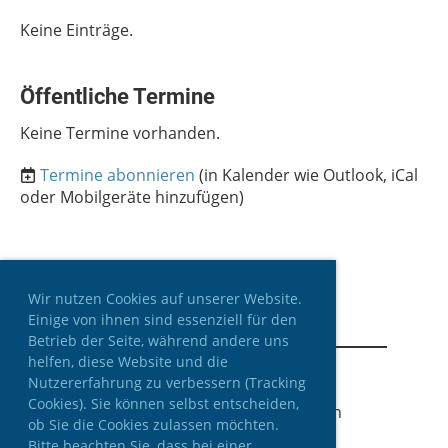
Keine Einträge.
Öffentliche Termine
Keine Termine vorhanden.
Termine abonnieren
(in Kalender wie Outlook, iCal
oder Mobilgeräte hinzufügen)
Wir nutzen Cookies auf unserer Website.
Einige von ihnen sind essenziell für den
Betrieb der Seite, während andere uns
helfen, diese Website und die
Nutzererfahrung zu verbessern (Tracking
Cookies). Sie können selbst entscheiden,
© Sport-Boot-Club Lohr a. Main
ob Sie die Cookies zulassen möchten.
Erstellt mit ClubDesk Vereinssoftware
Bitte beachten Sie, dass bei einer