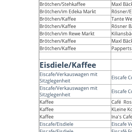
Brötchen/Stehkaffee
Maxl Bäc
Brötchen/im Edeka Markt
Rösner/E
Brötchen/Kaffee
Tante We
Brötchen/Kaffee
Rösner B
Brötchen/im Rewe Markt
Kiliansb
Brötchen/Kaffee
Maxl Bäc
Brötchen/Kaffee
Papperts
Eisdiele/Kaffee
Eiscafe/Verkauswagen mit
Eiscafe C
Sitzglegenheit
Eiscafe/Verkauswagen mit
Eiscafe C
Sitzglegenheit
Kaffee
Café Ros
Kaffee
KLeine K
Kaffee
Ina's Caf
Eiscafe/Eisdiele
Eiscafe V
Eiscafe/Eisdiele
Eiscafé 