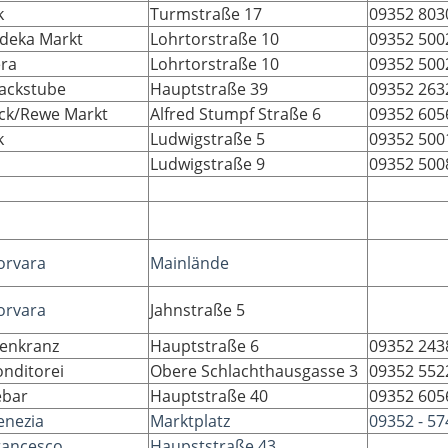
k
Turmstraße 17
09352 803
deka Markt
Lohrtorstraße 10
09352 500
ra
Lohrtorstraße 10
09352 500
ackstube
Hauptstraße 39
09352 263
äck/Rewe Markt
Alfred Stumpf Straße 6
09352 605
k
Ludwigstraße 5
09352 500
Ludwigstraße 9
09352 500
orvara
Mainlände
orvara
Jahnstraße 5
enkranz
Hauptstraße 6
09352 243
onditorei
Obere Schlachthausgasse 3
09352 552
ebar
Hauptstraße 40
09352 605
enezia
Marktplatz
09352 - 57
Francesco
Haupststraße 43