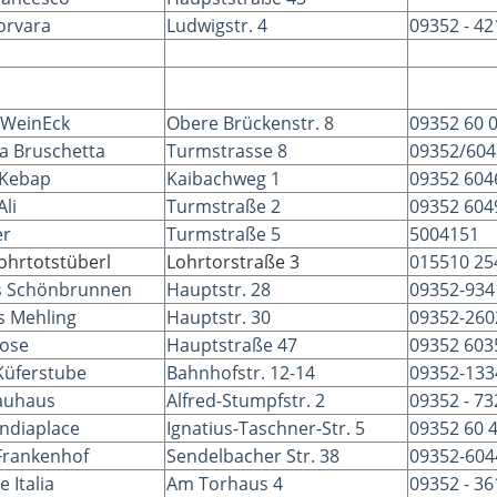
orvara
Ludwigstr. 4
09352 - 42
 WeinEck
Obere Brückenstr. 8
09352 60 
La Bruschetta
Turmstrasse 8
09352/604
 Kebap
Kaibachweg 1
09352 604
Ali
Turmstraße 2
09352 604
er
Turmstraße 5
5004151
ohrtotstüberl
Lohrtorstraße 3
015510 25
s Schönbrunnen
Hauptstr. 28
09352-934
 Mehling
Hauptstr. 30
09352-260
Rose
Hauptstraße 47
09352 603
Küferstube
Bahnhofstr. 12-14
09352-133
rauhaus
Alfred-Stumpfstr. 2
09352 - 73
ndiaplace
Ignatius-Taschner-Str. 5
09352 60 
Frankenhof
Sendelbacher Str. 38
09352-604
 Italia
Am Torhaus 4
09352 - 36