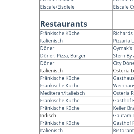
Eiscafe/Eisdiele
Eiscafe C
Restaurants
Fränkische Küche
Richards
Italienisch
Pizzaria 
Döner
Oymak's
Döner, Pizza, Burger
Stern By 
Döner
City Dön
Italienisch
Osteria L
Fränkische Küche
Gasthau
Fränkische Küche
Weinhaus
Mediteran/Italieisch
Osteria 
Fränkische Küche
Gasthof 
Fränkische Küche
Keiler B
Indisch
Gautam I
Fränkische Küche
Gasthof 
Italienisch
Ristorante