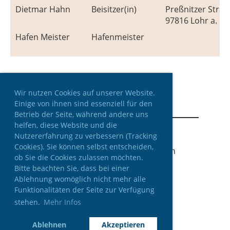
Dietmar Hahn
Beisitzer(in)
Preßnitzer Straß
97816 Lohr a. M
Hafen Meister
Hafenmeister
Wir nutzen Cookies auf unserer Website.
Einige von ihnen sind essenziell für den
Betrieb der Seite, während andere uns
helfen, diese Website und die
Nutzererfahrung zu verbessern (Tracking
Cookies). Sie können selbst entscheiden,
© Sport-Boot-Club Lohr a. Main
ob Sie die Cookies zulassen möchten.
Erstellt mit ClubDesk Vereinssoftware
Bitte beachten Sie, dass bei einer
Ablehnung womöglich nicht mehr alle
Funktionalitäten der Seite zur Verfügung
stehen.
Mehr Infos
Kontakt
Impressum
Ablehnen
Akzeptieren