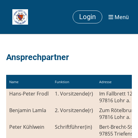
Login
Menü
Ansprechpartner
Name
Funktion
Adresse
Hans-Peter Frodl
1. Vorsitzende(r)
Im Fallbrett 12
97816 Lohr a. M
Benjamin Lamla
2. Vorsitzende(r)
Zum Rötelbrunn
97816 Lohr a. M
Peter Kühlwein
Schriftführer(in)
Bert-Brecht-Str. 
97855 Triefenste